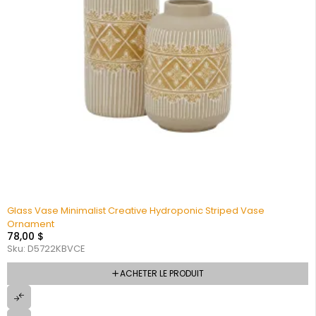
Glass Vase Minimalist Creative Hydroponic Striped Vase
Ornament
78,00
$
Sku:
D5722KBVCE
ACHETER LE PRODUIT