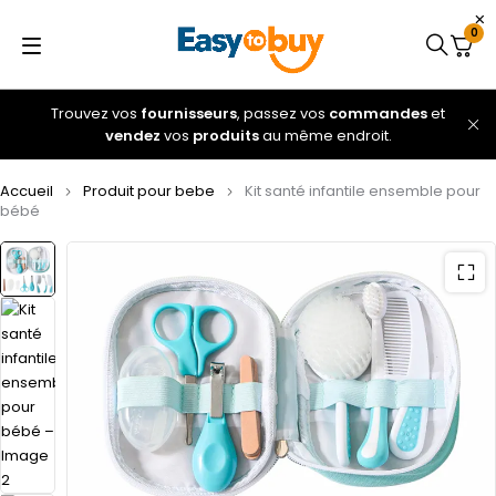
0
Trouvez vos
fournisseurs
, passez vos
commandes
et
vendez
vos
produits
au même endroit.
Accueil
Produit pour bebe
Kit santé infantile ensemble pour
bébé