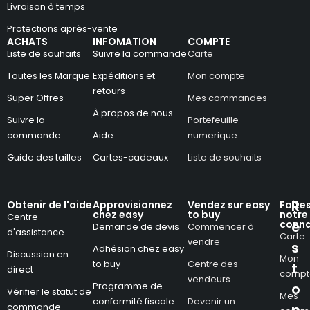
Livraison à temps
Protections après-vente
ACHATS
INFOMATION
COMPTE
Liste de souhaits
Suivre la commande
Carte
Toutes les Marque
Expéditions et
Mon compte
retours
Super Offres
Mes commandes
À propos de nous
Suivre la
Portefeuille-
commande
Aide
numerique
Guide des tailles
Cartes-cadeaux
Liste de souhaits
R
Obtenir de l'aide
Approvisionnez
Vendez sur easy
Faite
chez easy
to buy
notre
Centre
conna
e
Demande de devis
Commencer à
d'assistance
Carte
vendre
s
Adhésion chez easy
Discussion en
Mon
to buy
Centre des
t
direct
compt
vendeurs
Programme de
o
Vérifier le statut de
Mes
conformité fiscale
Devenir un
commande
n