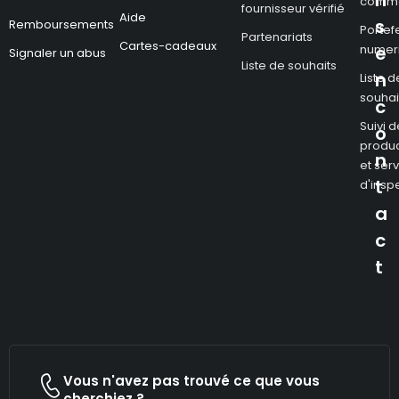
comm
fournisseur vérifié
Aide
s
Remboursements
Portefe
Partenariats
Cartes-cadeaux
numer
e
Signaler un abus
Liste de souhaits
n
Liste d
souhai
c
Suivi d
o
produc
n
et ser
t
d'insp
a
c
t
Vous n'avez pas trouvé ce que vous
cherchiez ?