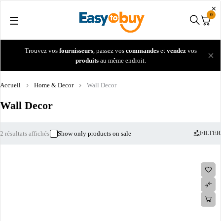
0
Trouvez vos
fournisseurs
, passez vos
commandes
et
vendez
vos
produits
au même endroit.
Accueil
Home & Decor
Wall Decor
Wall Decor
FILTER
2 résultats affichés
Show only products on sale