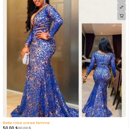
Belle robe soiree femme
50,00
$
80,00
$