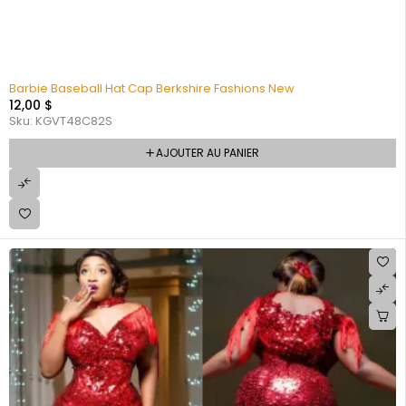
Barbie Baseball Hat Cap Berkshire Fashions New
12,00
$
Sku:
KGVT48C82S
AJOUTER AU PANIER