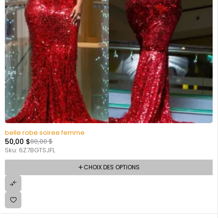
belle robe soiree femme
50,00
$
80,00
$
Sku:
6Z7BGTSJFL
CHOIX DES OPTIONS