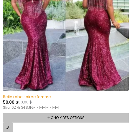
Belle robe soiree femme
50,00
$
80,00
$
Sku:
6Z7BGTSJFL-1-1-1-1-1-1-1-1
CHOIX DES OPTIONS