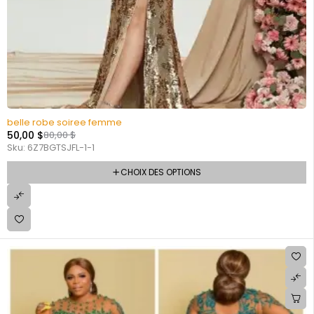
belle robe soiree femme
50,00
$
80,00
$
Sku:
6Z7BGTSJFL-1-1
CHOIX DES OPTIONS