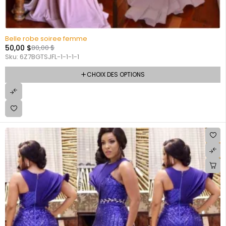
Belle robe soiree femme
50,00
$
80,00
$
Sku:
6Z7BGTSJFL-1-1-1-1
CHOIX DES OPTIONS