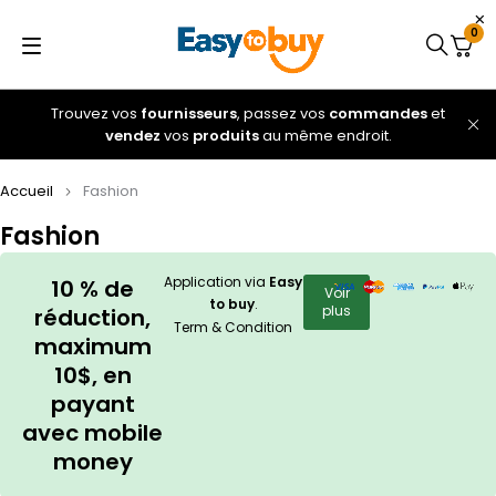
0
Trouvez vos
fournisseurs
, passez vos
commandes
et
vendez
vos
produits
au même endroit.
Accueil
Fashion
Fashion
Application via
Easy
10 % de
Voir
to buy
.
plus
réduction,
Term & Condition
maximum
10$, en
payant
avec mobile
money