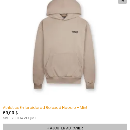
Athletics Embroidered Relaxed Hoodie - Mint
69,00
$
Sku:
7CTD4VEQM1
AJOUTER AU PANIER