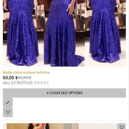
Belle robe soiree femme
50,00
$
80,00
$
Sku:
6Z7BGTSJFL-1-1-1-1-1
CHOIX DES OPTIONS