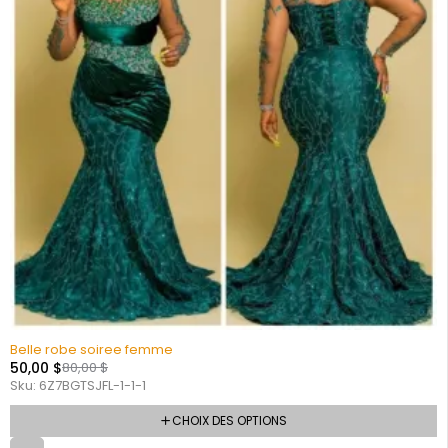
Belle robe soiree femme
50,00
$
80,00
$
Sku:
6Z7BGTSJFL-1-1-1
CHOIX DES OPTIONS