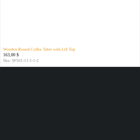
Wooden Round Coffee Table with Lift Top
163,00
$
Sku:
SF501-11-1-1-2
Livraison gratuite pour toute commande supérieure à 50 $
Garantie de remboursement de 14 jours
Livraison gratuite le même jour pour des produits surplace
Retours gratuits sous 30 jours, tous modes de livraison.