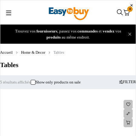
0
Trouvez vos
fournisseurs
, passez vos
commandes
et
vendez
vos
produits
au même endroit.
Accueil
Home & Decor
Tables
Tables
FILTER
5 résultats affichés
Show only products on sale