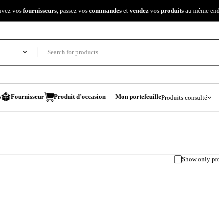
uvez vos
fournisseurs
, passez vos
commandes
et
vendez
vos
produits
au même endr
s
Fournisseur
Produit d’occasion
Mon portefeuille
Produits consulté
Show only pro