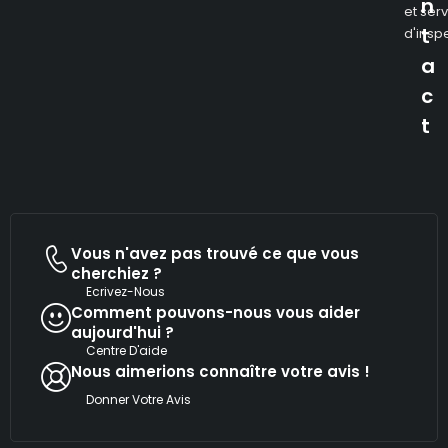
n
et ser
t
d'insp
a
c
t
Vous n'avez pas trouvé ce que vous
cherchiez ?
Ecrivez-Nous
Comment pouvons-nous vous aider
aujourd'hui ?
Centre D'aide
Nous aimerions connaître votre avis !
Donner Votre Avis