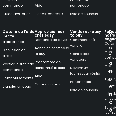
commande
Aide
numerique
Guide des tailles
Cartes-cadeaux
Liste de souhaits
R
Obtenir de l'aide
Approvisionnez
Vendez sur easy
Faite
chez easy
to buy
notre
Centre
conna
e
Demande de devis
Commencer à
d'assistance
Carte
vendre
s
Adhésion chez easy
Discussion en
Mon
to buy
Centre des
t
direct
compt
vendeurs
Programme de
o
Vérifier le statut de
Mes
conformité fiscale
Devenir un
commande
n
comm
fournisseur vérifié
Aide
s
Remboursements
Portefe
Partenariats
Cartes-cadeaux
numer
e
Signaler un abus
Liste de souhaits
n
Liste d
souhai
c
Suivi d
o
produc