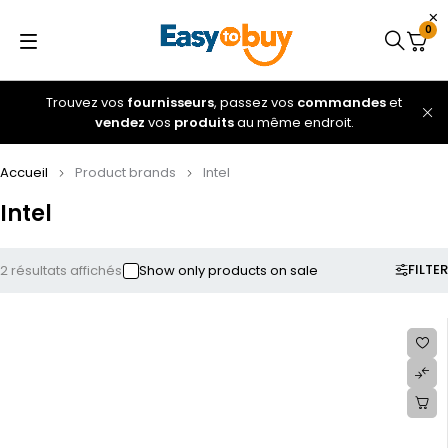
0
Trouvez vos
fournisseurs
, passez vos
commandes
et
vendez
vos
produits
au même endroit.
Accueil
Product brands
Intel
Intel
FILTER
2 résultats affichés
Show only products on sale