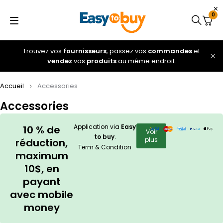
0
Trouvez vos
fournisseurs
, passez vos
commandes
et
vendez
vos
produits
au même endroit.
Accueil
Accessories
Accessories
Application via
Easy
10 % de
Voir
to buy
.
plus
réduction,
Term & Condition
maximum
10$, en
payant
avec mobile
money