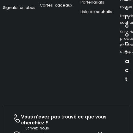
Partenariats
Cartes-cadeaux
numer
e
Signaler un abus
Liste de souhaits
n
Liste d
souhai
c
Suivi d
o
produc
n
et ser
t
d'insp
a
c
t
Vous n'avez pas trouvé ce que vous
cherchiez ?
Ecrivez-Nous