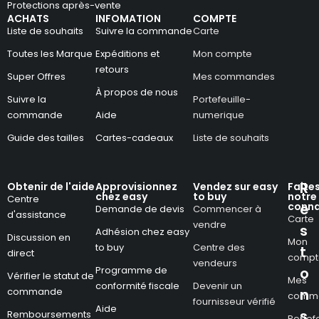
Protections après-vente
ACHATS
INFOMATION
COMPTE
Liste de souhaits
Suivre la commande
Carte
Toutes les Marque
Expéditions et
Mon compte
retours
Super Offres
Mes commandes
À propos de nous
Suivre la
Portefeuille-
commande
Aide
numerique
Guide des tailles
Cartes-cadeaux
Liste de souhaits
R
Obtenir de l'aide
Approvisionnez
Vendez sur easy
Faite
chez easy
to buy
notre
Centre
conna
e
Demande de devis
Commencer à
d'assistance
Carte
vendre
s
Adhésion chez easy
Discussion en
Mon
to buy
Centre des
t
direct
compt
vendeurs
Programme de
o
Vérifier le statut de
Mes
conformité fiscale
Devenir un
commande
n
comm
fournisseur vérifié
Aide
s
Remboursements
Portefe