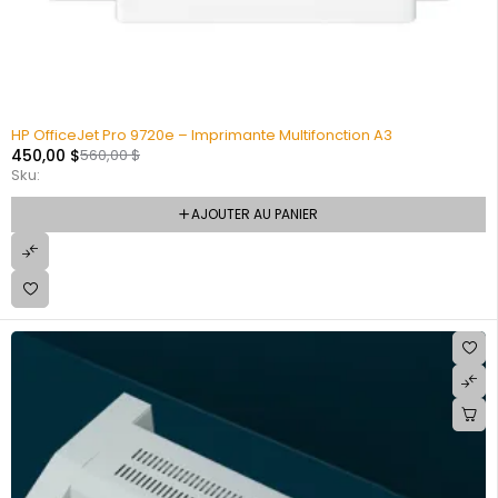
HP OfficeJet Pro 9720e – Imprimante Multifonction A3
450,00
$
560,00
$
Sku:
AJOUTER AU PANIER