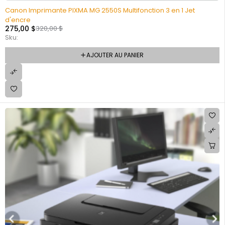
Canon Imprimante PIXMA MG 2550S Multifonction 3 en 1 Jet
d'encre
275,00
$
320,00
$
Sku:
AJOUTER AU PANIER