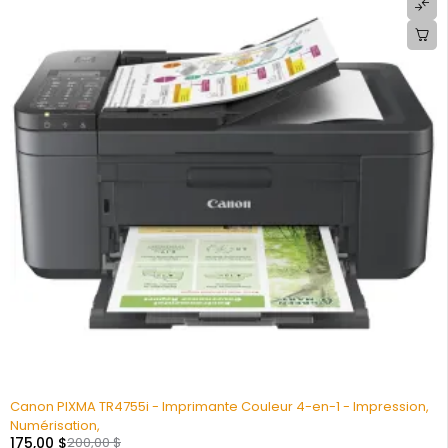
Canon PIXMA TR4755i - Imprimante Couleur 4-en-1 - Impression,
Numérisation,
175,00
$
200,00
$