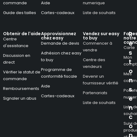
commande
Aide
numerique
Guide des tailles
Cartes-cadeaux
Liste de souhaits
R
Obtenir de l'aide
Approvisionnez
Vendez sur easy
Faite
chez easy
to buy
notre
Centre
conna
e
Demande de devis
Commencer à
d'assistance
Carte
vendre
s
Adhésion chez easy
Discussion en
Mon
to buy
Centre des
t
direct
compt
vendeurs
Programme de
o
Vérifier le statut de
Mes
conformité fiscale
Devenir un
commande
n
comm
fournisseur vérifié
Aide
s
Remboursements
Portefe
Partenariats
Cartes-cadeaux
numer
e
Signaler un abus
Liste de souhaits
n
Liste d
souhai
c
Suivi d
o
produc
n
et ser