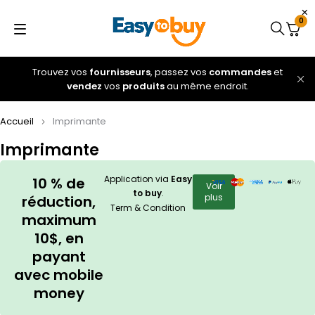
0
Trouvez vos
fournisseurs
, passez vos
commandes
et
vendez
vos
produits
au même endroit.
Accueil
Imprimante
Imprimante
Application via
Easy
10 % de
Voir
to buy
.
plus
réduction,
Term & Condition
maximum
10$, en
payant
avec mobile
money