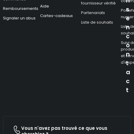
n
comm
fournisseur vérifié
Aide
s
Remboursements
Portefe
Partenariats
Cartes-cadeaux
numer
e
Signaler un abus
Liste de souhaits
n
Liste d
souhai
c
Suivi d
o
produc
n
et ser
t
d'insp
a
c
t
Vous n'avez pas trouvé ce que vous