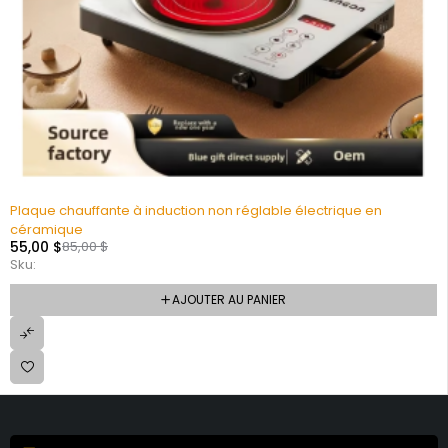
Plaque chauffante à induction non réglable électrique en
céramique
55,00
$
85,00
$
Sku:
AJOUTER AU PANIER