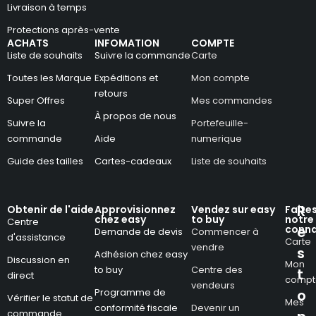
Livraison à temps
Protections après-vente
ACHATS
INFOMATION
COMPTE
Liste de souhaits
Suivre la commande
Carte
Toutes les Marque
Expéditions et
Mon compte
retours
Super Offres
Mes commandes
À propos de nous
Suivre la
Portefeuille-
commande
Aide
numerique
Guide des tailles
Cartes-cadeaux
Liste de souhaits
R
Obtenir de l'aide
Approvisionnez
Vendez sur easy
Faite
chez easy
to buy
notre
Centre
conna
e
Demande de devis
Commencer à
d'assistance
Carte
vendre
s
Adhésion chez easy
Discussion en
Mon
to buy
Centre des
t
direct
compt
vendeurs
Programme de
o
Vérifier le statut de
Mes
conformité fiscale
Devenir un
commande