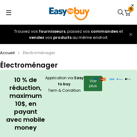
0
Trouvez vos
fournisseurs
, passez vos
commandes
et
vendez
vos
produits
au même endroit.
Accueil
Électroménager
Électroménager
Application via
Easy
10 % de
Voir
to buy
.
plus
réduction,
Term & Condition
maximum
10$, en
payant
avec mobile
money