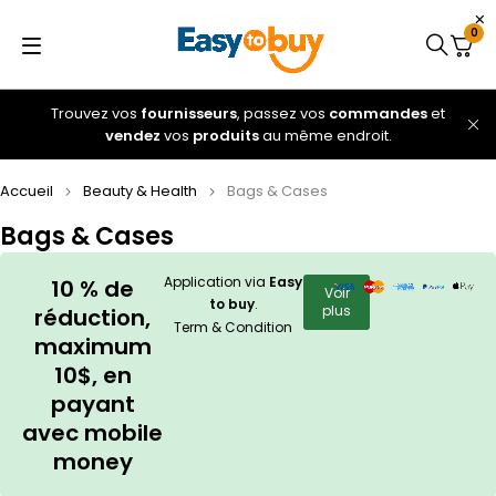
0
Trouvez vos
fournisseurs
, passez vos
commandes
et
vendez
vos
produits
au même endroit.
Accueil
Beauty & Health
Bags & Cases
Bags & Cases
Application via
Easy
10 % de
Voir
to buy
.
plus
réduction,
Term & Condition
maximum
10$, en
payant
avec mobile
money