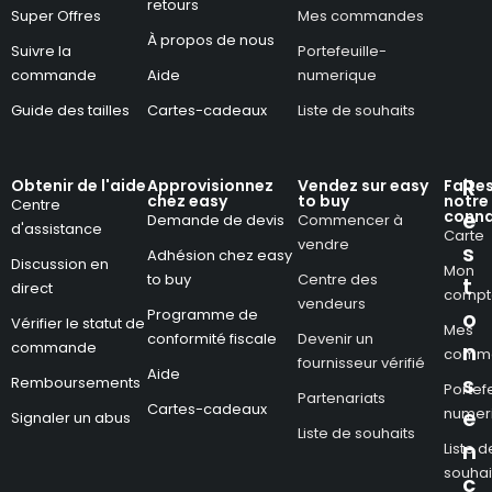
retours
Super Offres
Mes commandes
À propos de nous
Suivre la
Portefeuille-
commande
Aide
numerique
Guide des tailles
Cartes-cadeaux
Liste de souhaits
R
Obtenir de l'aide
Approvisionnez
Vendez sur easy
Faite
chez easy
to buy
notre
Centre
conna
e
Demande de devis
Commencer à
d'assistance
Carte
vendre
s
Adhésion chez easy
Discussion en
Mon
to buy
Centre des
t
direct
compt
vendeurs
Programme de
o
Vérifier le statut de
Mes
conformité fiscale
Devenir un
commande
n
comm
fournisseur vérifié
Aide
s
Remboursements
Portefe
Partenariats
Cartes-cadeaux
numer
e
Signaler un abus
Liste de souhaits
n
Liste d
souhai
c