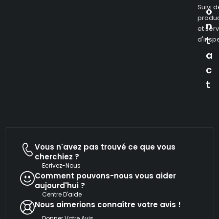
Suivi d
o
produc
n
et ser
t
d'insp
a
c
t
Vous n'avez pas trouvé ce que vous
cherchiez ?
Ecrivez-Nous
Comment pouvons-nous vous aider
aujourd'hui ?
Centre D'aide
Nous aimerions connaître votre avis !
Donner Votre Avis