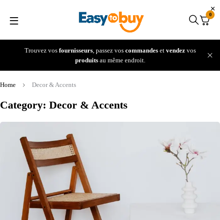
0
Trouvez vos
fournisseurs
, passez vos
commandes
et
vendez
vos
produits
au même endroit.
Home
Decor & Accents
Category: Decor & Accents