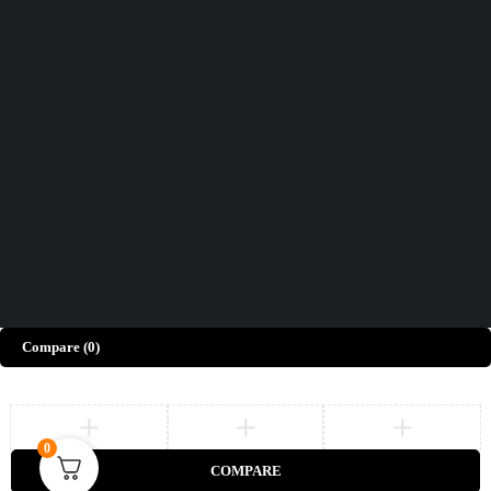
Vous n'avez pas trouvé ce que vous cherchiez ?
Ecrivez-Nous
Comment pouvons-nous vous aider aujourd'hui ?
Centre D'aide
Nous aimerions connaître votre avis !
Donner Votre Avis
Copyright ©
2019-2025.
Easy to buy. Tous droits réservés.
Compare
(0)
0
COMPARE