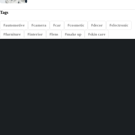
Tags
automotive
camera
car
cosmetic
decor
electronic
furniture
interior
lens
make up
skin care
Livraison gratuite pour toute commande supérieure à 50 $
Garantie de remboursement de 14 jours
Livraison gratuite le même jour pour des produits surplace
Retours gratuits sous 30 jours, tous modes de livraison.
Avenue kilimani A28, C/ngaliema, Q/Jolie parc
info@easy-tobuy.com