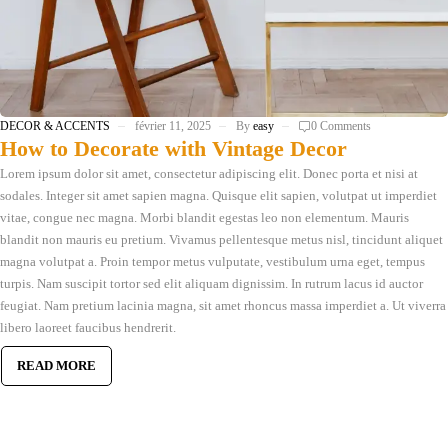
DECOR & ACCENTS
février 11, 2025
By
easy
0 Comments
How to Decorate with Vintage Decor
Lorem ipsum dolor sit amet, consectetur adipiscing elit. Donec porta et nisi at
sodales. Integer sit amet sapien magna. Quisque elit sapien, volutpat ut imperdiet
vitae, congue nec magna. Morbi blandit egestas leo non elementum. Mauris
blandit non mauris eu pretium. Vivamus pellentesque metus nisl, tincidunt aliquet
magna volutpat a. Proin tempor metus vulputate, vestibulum urna eget, tempus
turpis. Nam suscipit tortor sed elit aliquam dignissim. In rutrum lacus id auctor
feugiat. Nam pretium lacinia magna, sit amet rhoncus massa imperdiet a. Ut viverra
libero laoreet faucibus hendrerit.
READ MORE